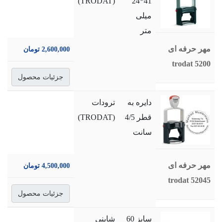
(TRODAT)
41*24
میلی
متر
مهر حرفه ای
2,600,000 تومان
trodat 5200
جزئیات محصول
دایره به
ترودات
قطر 4/5
(TRODAT)
سانت
مهر حرفه ای
4,500,000 تومان
trodat 52045
جزئیات محصول
سایز 60
شاینی