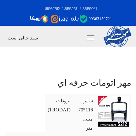
88930282
/
88930281
/
88899961
09363159721
سبد خالی است
مهر اتومات حرفه اي
سایز
ترودات
(TRODAT)
116*70
میلی
متر