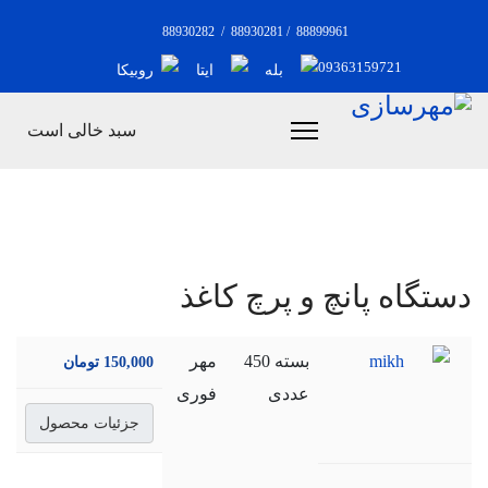
88930282
/
88930281
/
88899961
09363159721
سبد خالی است
دستگاه پانچ و پرچ كاغذ
بسته 450
مهر
150,000 تومان
عددی
فوری
جزئیات محصول