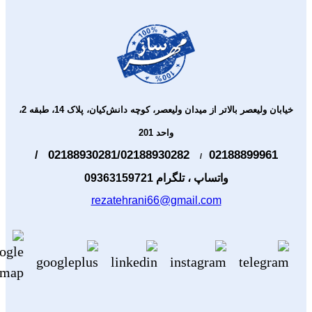
خیابان ولیعصر بالاتر از ميدان وليعصر، كوچه دانش‌كيان، پلاک 14، طبقه 2،
واحد 201
02188930281/02188930282
021
/
/
واتساپ ، تلگرام 09363159721
rezatehrani66@gmail.com